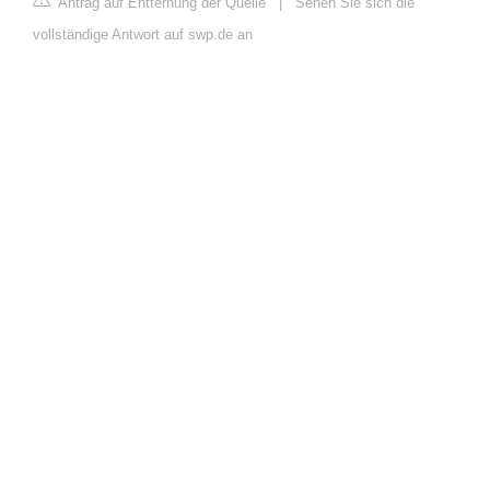
Antrag auf Entfernung der Quelle
|
Sehen Sie sich die
vollständige Antwort auf swp.de an