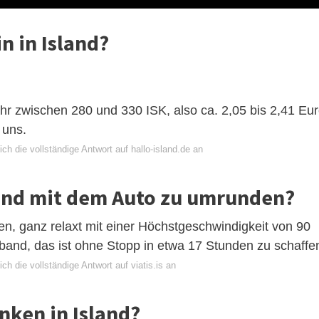
n in Island?
fähr zwischen 280 und 330 ISK, also ca. 2,05 bis 2,41 Eu
 uns.
ch die vollständige Antwort auf hallo-island.de an
land mit dem Auto zu umrunden?
en, ganz relaxt mit einer Höchstgeschwindigkeit von 90
band, das ist ohne Stopp in etwa 17 Stunden zu schaffe
ch die vollständige Antwort auf viatis.is an
nken in Island?