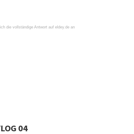
ch die vollständige Antwort auf eldey.de an
 VLOG 04