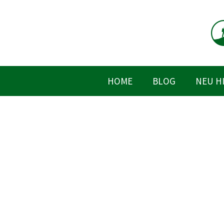
Zum
Inhalt
springen
HOME
BLOG
NEU H