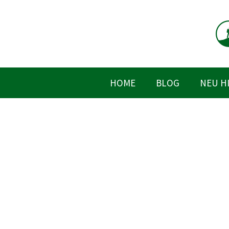
Zum
Inhalt
springen
HOME
BLOG
NEU H