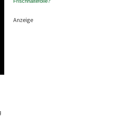
Frischhaltefolie?
Anzeige
g