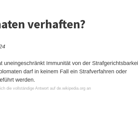
aten verhaften?
024
 uneingeschränkt Immunität von der Strafgerichtsbarkei
omaten darf in keinem Fall ein Strafverfahren oder
eführt werden.
ch die vollständige Antwort auf de.wikipedia.org an