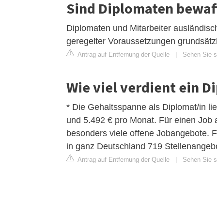
Sind Diplomaten bewaf
Diplomaten und Mitarbeiter ausländisc
geregelter Voraussetzungen grundsätzl
Antrag auf Entfernung der Quelle
|
Sehen Sie s
Wie viel verdient ein D
* Die Gehaltsspanne als Diplomat/in li
und 5.492 € pro Monat. Für einen Job a
besonders viele offene Jobangebote. Fü
in ganz Deutschland 719 Stellenangeb
Antrag auf Entfernung der Quelle
|
Sehen Sie si