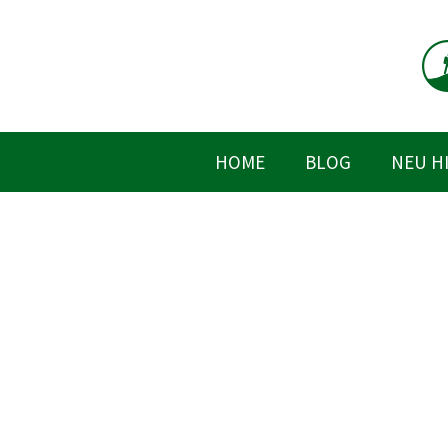
Zum
Inhalt
springen
HOME
BLOG
NEU H