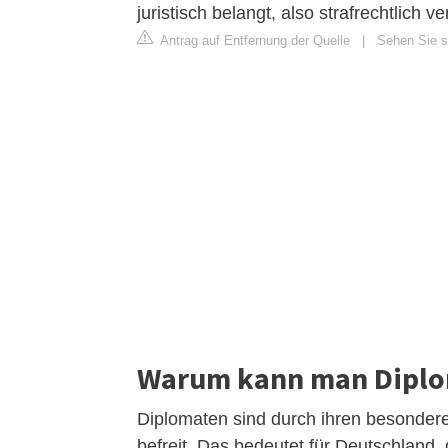
juristisch belangt, also strafrechtlich v
Antrag auf Entfernung der Quelle
|
Sehen Sie si
Warum kann man Diplom
Diplomaten sind durch ihren besondere
befreit. Das bedeutet für Deutschland