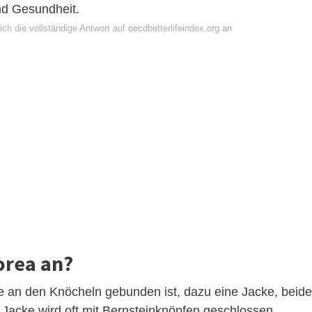
nd Gesundheit.
ch die vollständige Antwort auf oecdbetterlifeindex.org an
orea an?
 an den Knöcheln gebunden ist, dazu eine Jacke, beid
e Jacke wird oft mit Bernsteinknöpfen geschlossen.