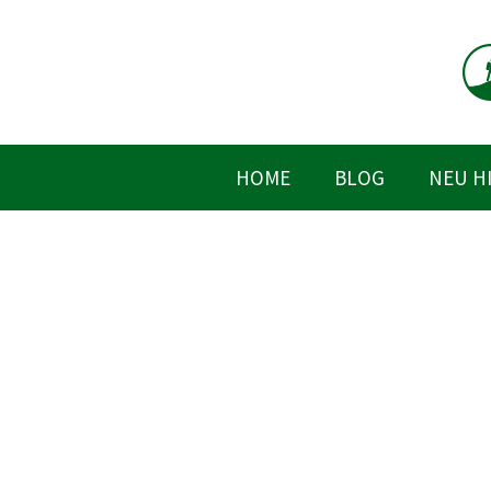
Zum
Inhalt
springen
HOME
BLOG
NEU H