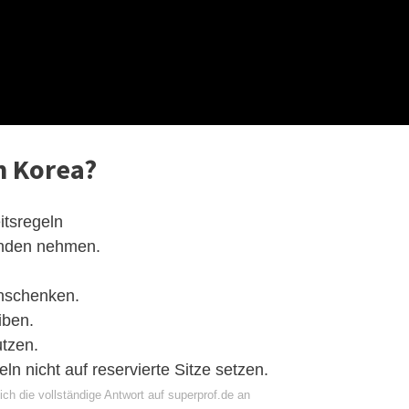
n Korea?
itsregeln
änden nehmen.
inschenken.
iben.
tzen.
eln nicht auf reservierte Sitze setzen.
ch die vollständige Antwort auf superprof.de an