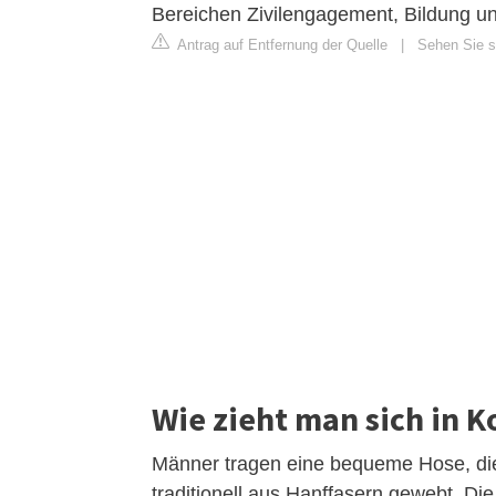
Bereichen Zivilengagement, Bildung u
Antrag auf Entfernung der Quelle
|
Sehen Sie si
Wie zieht man sich in K
Männer tragen eine bequeme Hose, die
traditionell aus Hanffasern gewebt. Di