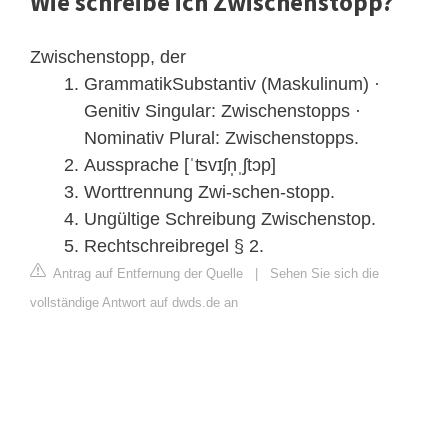
Wie schreibe ich Zwischenstopp?
Zwischenstopp, der
GrammatikSubstantiv (Maskulinum) ·
Genitiv Singular: Zwischenstopps ·
Nominativ Plural: Zwischenstopps.
Aussprache [ˈʦvɪʃn̩ˌʃtɔp]
Worttrennung Zwi-schen-stopp.
Ungültige Schreibung Zwischenstop.
Rechtschreibregel § 2.
Antrag auf Entfernung der Quelle
|
Sehen Sie sich die
vollständige Antwort auf dwds.de an