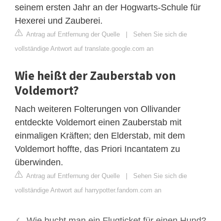
seinem ersten Jahr an der Hogwarts-Schule für
Hexerei und Zauberei.
Antrag auf Entfernung der Quelle
|
Sehen Sie sich die
vollständige Antwort auf translate.google.com an
Wie heißt der Zauberstab von
Voldemort?
Nach weiteren Folterungen von Ollivander
entdeckte Voldemort einen Zauberstab mit
einmaligen Kräften; den Elderstab, mit dem
Voldemort hoffte, das Priori Incantatem zu
überwinden.
Antrag auf Entfernung der Quelle
|
Sehen Sie sich die
vollständige Antwort auf harrypotter.fandom.com an
Wie bucht man ein Flugticket für einen Hund?