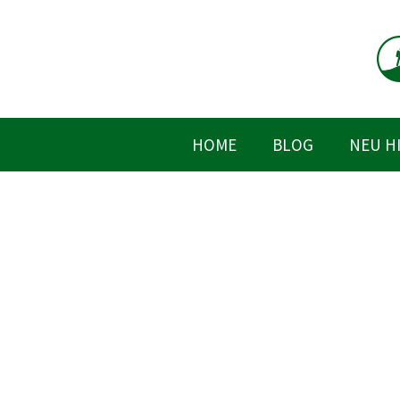
Zum
Inhalt
springen
HOME
BLOG
NEU H