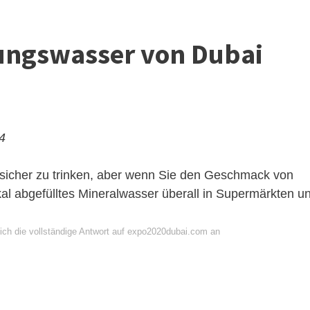
tungswasser von Dubai
24
 sicher zu trinken, aber wenn Sie den Geschmack von
kal abgefülltes Mineralwasser überall in Supermärkten u
ich die vollständige Antwort auf expo2020dubai.com an