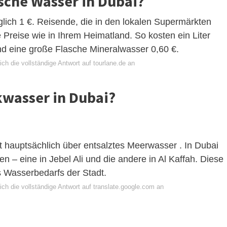
asche Wasser in Dubai?
iglich 1 €. Reisende, die in den lokalen Supermärkten
 Preise wie in Ihrem Heimatland. So kosten ein Liter
und eine große Flasche Mineralwasser 0,60 €.
ch die vollständige Antwort auf tourlane.de an
wasser in Dubai?
t hauptsächlich über entsalztes Meerwasser . In Dubai
n – eine in Jebel Ali und die andere in Al Kaffah. Diese
 Wasserbedarfs der Stadt.
ch die vollständige Antwort auf translate.google.com an