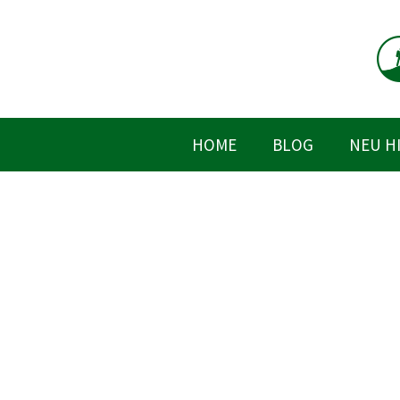
Zum
Inhalt
springen
HOME
BLOG
NEU H