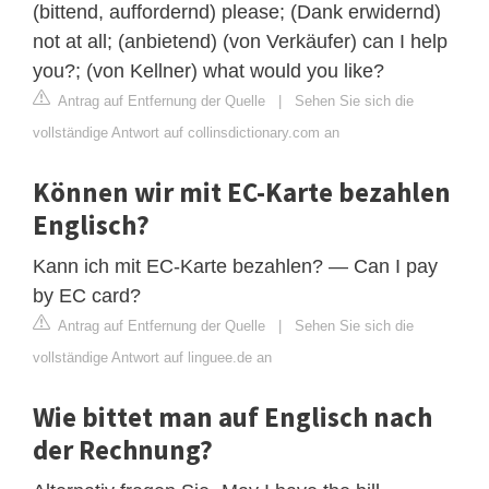
(bittend, auffordernd) please; (Dank erwidernd)
not at all; (anbietend) (von Verkäufer) can I help
you?; (von Kellner) what would you like?
Antrag auf Entfernung der Quelle
|
Sehen Sie sich die
vollständige Antwort auf collinsdictionary.com an
Können wir mit EC-Karte bezahlen
Englisch?
Kann ich mit EC-Karte bezahlen? — Can I pay
by EC card?
Antrag auf Entfernung der Quelle
|
Sehen Sie sich die
vollständige Antwort auf linguee.de an
Wie bittet man auf Englisch nach
der Rechnung?