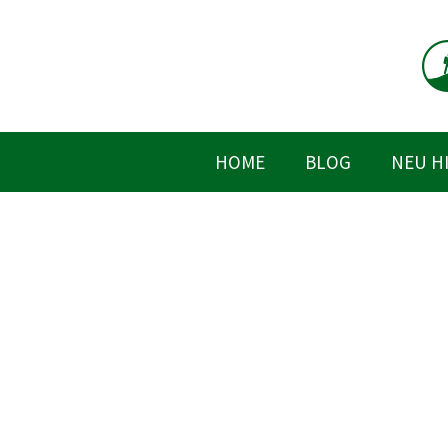
Zum
Inhalt
springen
HOME
BLOG
NEU H