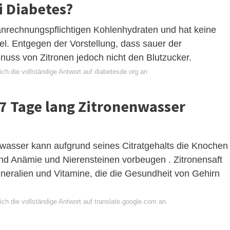
i Diabetes?
 anrechnungspflichtigen Kohlenhydraten und hat keine
l. Entgegen der Vorstellung, dass sauer der
nuss von Zitronen jedoch nicht den Blutzucker.
ch die vollständige Antwort auf diabetesde.org an
 7 Tage lang Zitronenwasser
asser kann aufgrund seines Citratgehalts die Knochen
nd Anämie und Nierensteinen vorbeugen . Zitronensaft
ineralien und Vitamine, die die Gesundheit von Gehirn
ch die vollständige Antwort auf translate.google.com an