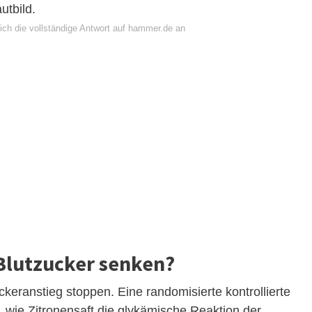
utbild.
ich die vollständige Antwort auf hammer.de an
Blutzucker senken?
ckeranstieg stoppen. Eine randomisierte kontrollierte
 wie Zitronensaft die glykämische Reaktion der