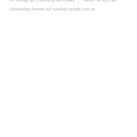
Antrag auf Entfernung der Quelle
|
Sehen Sie sich die
vollständige Antwort auf translate.google.com an