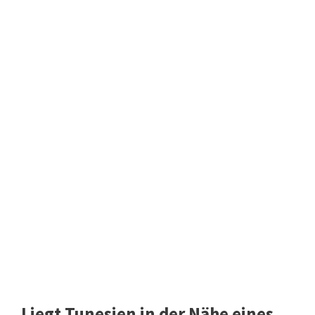
Liegt Tunesien in der Nähe eines