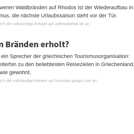
weren Waldbränden auf Rhodos ist der Wiederaufbau in
mus, die nächste Urlaubssaison steht vor der Tür.
ich die vollständige Antwort auf ardmediathek.de an
n Bränden erholt?
t ein Sprecher der griechischen Tourismusorganisation:
iterhin zu den beliebtesten Reisezielen in Griechenland.
 wie gewohnt.
ch die vollständige Antwort auf translate.google.com an