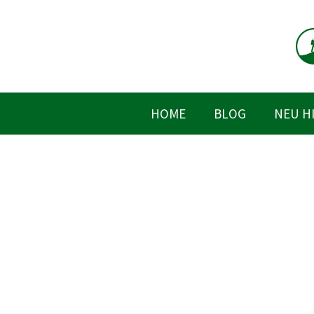
Zum
Inhalt
springen
HOME
BLOG
NEU H