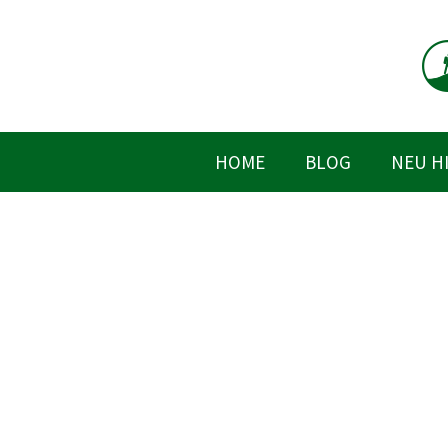
Zum
Inhalt
springen
HOME
BLOG
NEU H