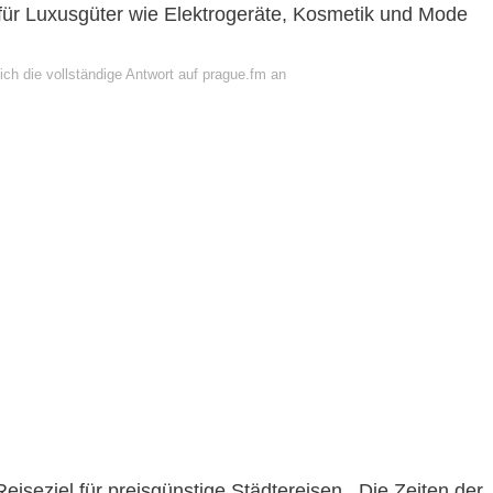
 für Luxusgüter wie Elektrogeräte, Kosmetik und Mode
ch die vollständige Antwort auf prague.fm an
Reiseziel für preisgünstige Städtereisen . Die Zeiten der