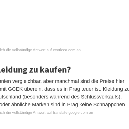
ich die vollständige Antwort auf exoticca.com an
Kleidung zu kaufen?
nnien vergleichbar, aber manchmal sind die Preise hier
mit GCEK überein, dass es in Prag teuer ist, Kleidung z
eutschland (besonders während des Schlussverkaufs).
der ähnliche Marken sind in Prag keine Schnäppchen.
ch die vollständige Antwort auf translate.google.com an