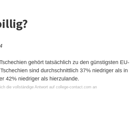
illig?
24
 Tschechien gehört tatsächlich zu den günstigsten EU-
schechien sind durchschnittlich 37% niedriger als in
r 42% niedriger als hierzulande.
ch die vollständige Antwort auf college-contact.com an