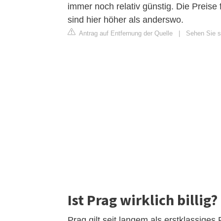
immer noch relativ günstig. Die Preise
sind hier höher als anderswo.
Antrag auf Entfernung der Quelle
|
Sehen Sie si
Ist Prag wirklich billig?
Prag gilt seit langem als erstklassiges 