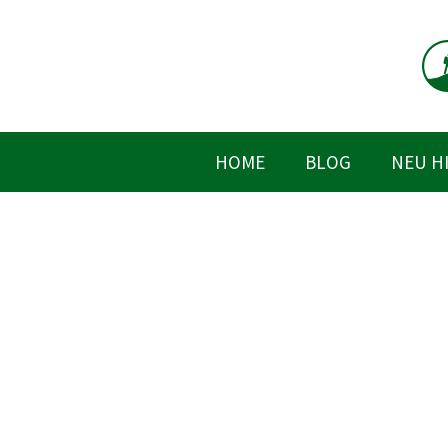
Zum
Inhalt
springen
HOME
BLOG
NEU H