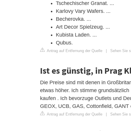
Tschechischer Granat. ...
Karlovy Vary Wafers. ...
Becherovka. ...
Art Decor Spielzeug. ...
Kubista Laden. ...
Qubus.
Antrag auf Entfernung der Quelle
|
Sehen Sie s
Ist es günstig, in Prag 
Die Preise sind mit denen in Großbrita
etwas höher. Ich stimme grundsätzlich 
kaufen . Ich bevorzuge Outlets und D
GEOX, UCB, GAS, Cottonfield, GANT o
Antrag auf Entfernung der Quelle
|
Sehen Sie si