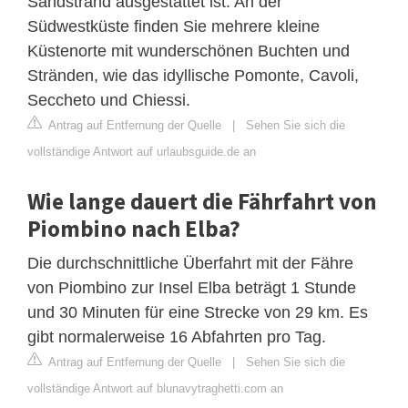
Sandstrand ausgestattet ist. An der
Südwestküste finden Sie mehrere kleine
Küstenorte mit wunderschönen Buchten und
Stränden, wie das idyllische Pomonte, Cavoli,
Seccheto und Chiessi.
Antrag auf Entfernung der Quelle
|
Sehen Sie sich die
vollständige Antwort auf urlaubsguide.de an
Wie lange dauert die Fährfahrt von
Piombino nach Elba?
Die durchschnittliche Überfahrt mit der Fähre
von Piombino zur Insel Elba beträgt 1 Stunde
und 30 Minuten für eine Strecke von 29 km. Es
gibt normalerweise 16 Abfahrten pro Tag.
Antrag auf Entfernung der Quelle
|
Sehen Sie sich die
vollständige Antwort auf blunavytraghetti.com an