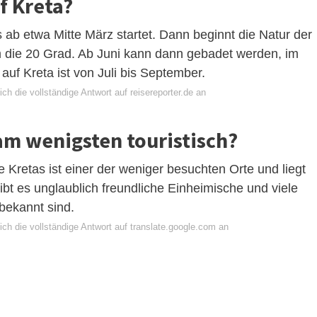
f Kreta?
s ab etwa Mitte März startet. Dann beginnt die Natur der
m die 20 Grad. Ab Juni kann dann gebadet werden, im
auf Kreta ist von Juli bis September.
ch die vollständige Antwort auf reisereporter.de an
 am wenigsten touristisch?
e Kretas ist einer der weniger besuchten Orte und liegt
gibt es unglaublich freundliche Einheimische und viele
bekannt sind.
ch die vollständige Antwort auf translate.google.com an