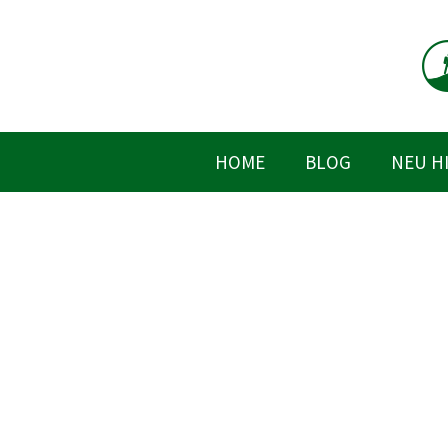
Zum
Inhalt
springen
HOME
BLOG
NEU H