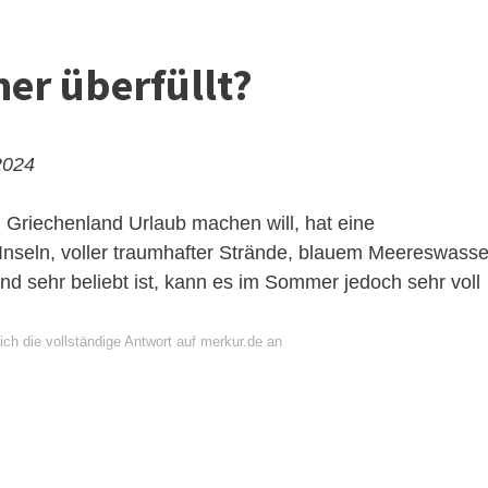
er überfüllt?
2024
 Griechenland Urlaub machen will, hat eine
nseln, voller traumhafter Strände, blauem Meereswasse
d sehr beliebt ist, kann es im Sommer jedoch sehr voll
ch die vollständige Antwort auf merkur.de an