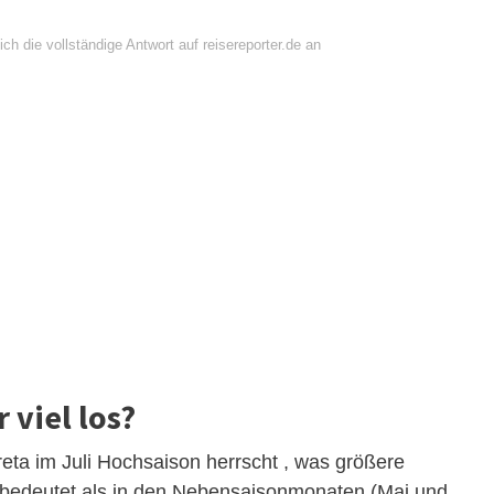
ch die vollständige Antwort auf reisereporter.de an
 viel los?
Kreta im Juli Hochsaison herrscht , was größere
edeutet als in den Nebensaisonmonaten (Mai und