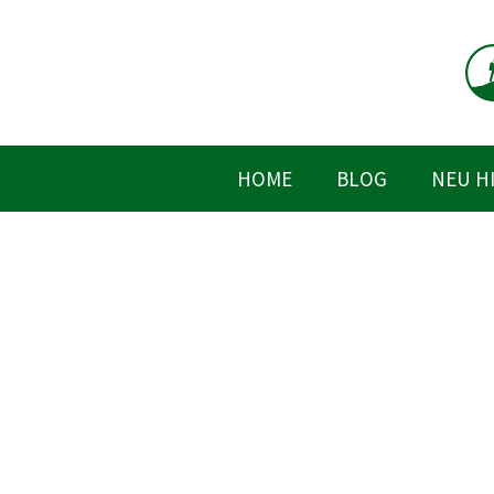
Zum
Inhalt
springen
HOME
BLOG
NEU H