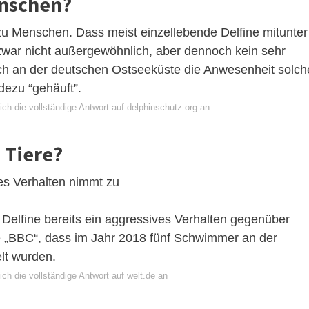
enschen?
zu Menschen. Dass meist einzellebende Delfine mitunter
zwar nicht außergewöhnlich, aber dennoch kein sehr
h an der deutschen Ostseeküste die Anwesenheit solch
dezu “gehäuft”.
ch die vollständige Antwort auf delphinschutz.org an
 Tiere?
es Verhalten nimmt zu
 Delfine bereits ein aggressives Verhalten gegenüber
e „BBC“, dass im Jahr 2018 fünf Schwimmer an der
lt wurden.
ch die vollständige Antwort auf welt.de an