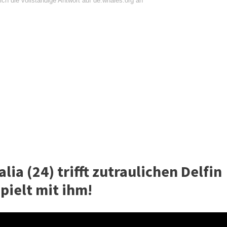
ch die vollständige Antwort auf de.whales.org an
alia (24) trifft zutraulichen Delfin
ielt mit ihm!