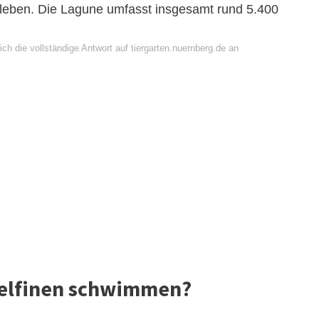
erleben. Die Lagune umfasst insgesamt rund 5.400
ch die vollständige Antwort auf tiergarten.nuernberg.de an
Delfinen schwimmen?