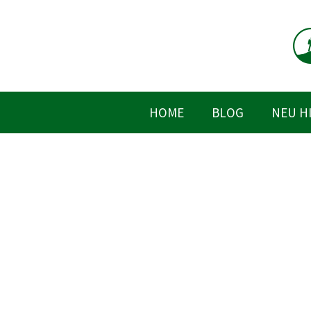
Zum
Inhalt
springen
HOME
BLOG
NEU H