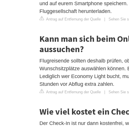
und auf eurem Smartphone speichern. A
Fluggesellschaft herunterladen.
Antrag auf Entfernung der Quelle
|
Sehen Sie si
Kann man sich beim Onl
aussuchen?
Flugreisende sollten deshalb prüfen, o
Wunschsitzplätze auswählen können. Bei
Lediglich wer Economy Light bucht, mus
Stunden vor Abflug extra zahlen.
Antrag auf Entfernung der Quelle
|
Sehen Sie si
Wie viel kostet ein Che
Der Check-In ist nur dann kostenfrei, 