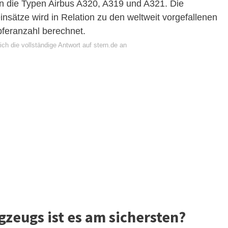
en die Typen Airbus A320, A319 und A321. Die
insätze wird in Relation zu den weltweit vorgefallenen
pferanzahl berechnet.
ch die vollständige Antwort auf stern.de an
gzeugs ist es am sichersten?