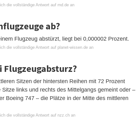
ch die vollständige Antwort auf rnd.de an
influgzeuge ab?
inem Flugzeug abstürzt, liegt bei 0,000002 Prozent.
ch die vollständige Antwort auf planet-wissen.de an
i Flugzeugabsturz?
leren Sitzen der hintersten Reihen mit 72 Prozent
e Sitze links und rechts des Mittelgangs gemeint oder –
 Boeing 747 – die Plätze in der Mitte des mittleren
ch die vollständige Antwort auf nzz.ch an