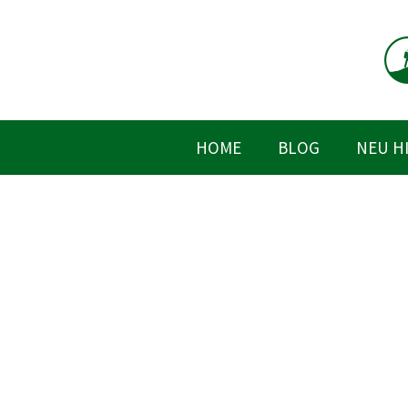
Zum
Inhalt
springen
HOME
BLOG
NEU H