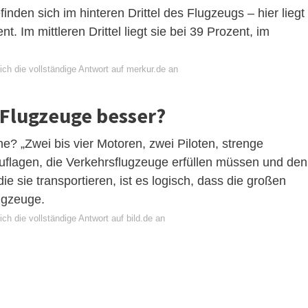
inden sich im hinteren Drittel des Flugzeugs – hier liegt
nt. Im mittleren Drittel liegt sie bei 39 Prozent, im
ch die vollständige Antwort auf merkur.de an
 Flugzeuge besser?
ne? „Zwei bis vier Motoren, zwei Piloten, strenge
Auflagen, die Verkehrsflugzeuge erfüllen müssen und den
e sie transportieren, ist es logisch, dass die großen
lugzeuge.
ch die vollständige Antwort auf bild.de an