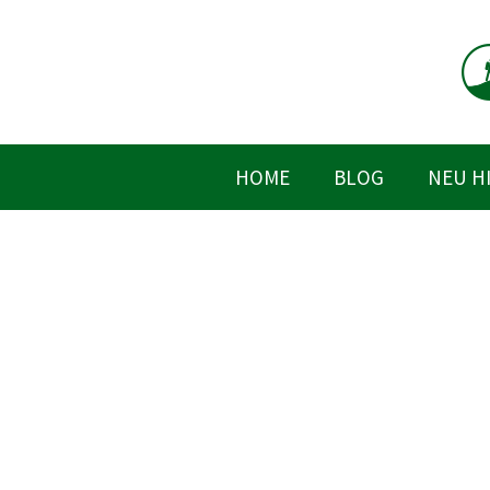
Zum
Inhalt
springen
HOME
BLOG
NEU H