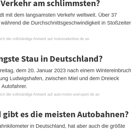
er Verkehr am schlimmsten?
dt mit dem langsamsten Verkehr weltweit. Über 37
, während die Durchschnittsgeschwindigkeit in Stoßzeite
ch die vollständige Antwort auf motorradonline.de an
ngste Stau in Deutschland?
reitag, dem 20. Januar 2023 nach einem Wintereinbruc
tung Ludwigshafen, zwischen Miel und dem Dreieck
 Autofahrer.
ch die vollständige Antwort auf auto-motor-und-sport.de an
 gibt es die meisten Autobahnen?
ahnkilometer in Deutschland, hat aber auch die größte