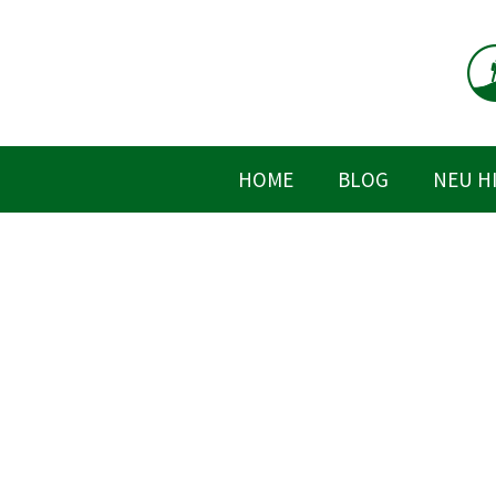
Zum
Inhalt
springen
HOME
BLOG
NEU H