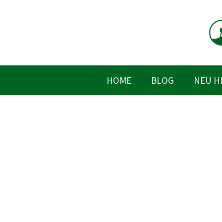
Zum
Inhalt
springen
HOME
BLOG
NEU H