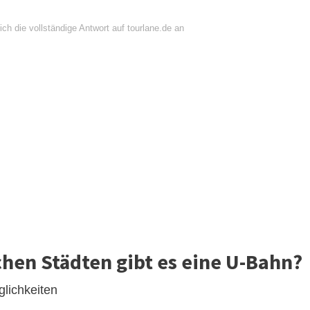
ch die vollständige Antwort auf tourlane.de an
hen Städten gibt es eine U-Bahn?
lichkeiten