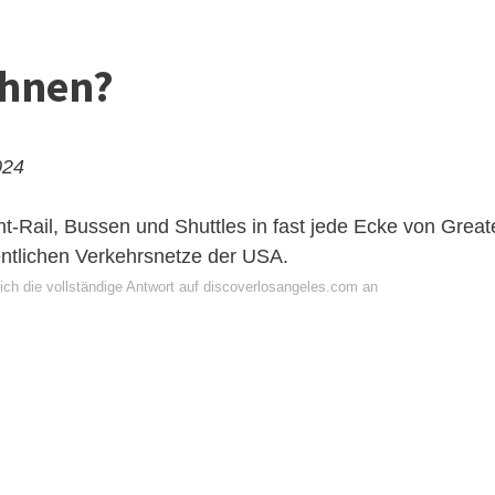
ahnen?
024
t-Rail, Bussen und Shuttles in fast jede Ecke von Great
entlichen Verkehrsnetze der USA.
ich die vollständige Antwort auf discoverlosangeles.com an