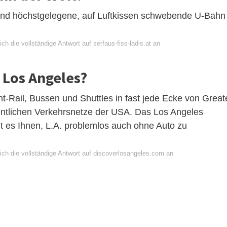
te und höchstgelegene, auf Luftkissen schwebende U-Bahn
ch die vollständige Antwort auf serfaus-fiss-ladis.at an
 Los Angeles?
t-Rail, Bussen und Shuttles in fast jede Ecke von Great
entlichen Verkehrsnetze der USA. Das Los Angeles
 es Ihnen, L.A. problemlos auch ohne Auto zu
ich die vollständige Antwort auf discoverlosangeles.com an