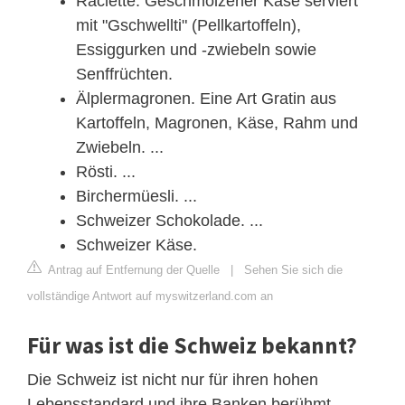
Raclette. Geschmolzener Käse serviert
mit "Gschwellti" (Pellkartoffeln),
Essiggurken und -zwiebeln sowie
Senffrüchten.
Älplermagronen. Eine Art Gratin aus
Kartoffeln, Magronen, Käse, Rahm und
Zwiebeln. ...
Rösti. ...
Birchermüesli. ...
Schweizer Schokolade. ...
Schweizer Käse.
Antrag auf Entfernung der Quelle
|
Sehen Sie sich die
vollständige Antwort auf myswitzerland.com an
Für was ist die Schweiz bekannt?
Die Schweiz ist nicht nur für ihren hohen
Lebensstandard und ihre Banken berühmt,