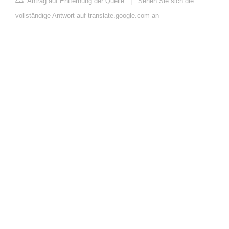
Antrag auf Entfernung der Quelle
|
Sehen Sie sich die
vollständige Antwort auf translate.google.com an