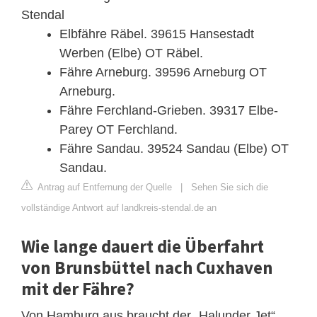
Stendal
Elbfähre Räbel. 39615 Hansestadt
Werben (Elbe) OT Räbel.
Fähre Arneburg. 39596 Arneburg OT
Arneburg.
Fähre Ferchland-Grieben. 39317 Elbe-
Parey OT Ferchland.
Fähre Sandau. 39524 Sandau (Elbe) OT
Sandau.
Antrag auf Entfernung der Quelle
|
Sehen Sie sich die
vollständige Antwort auf landkreis-stendal.de an
Wie lange dauert die Überfahrt
von Brunsbüttel nach Cuxhaven
mit der Fähre?
Von Hamburg aus braucht der „Halunder Jet“