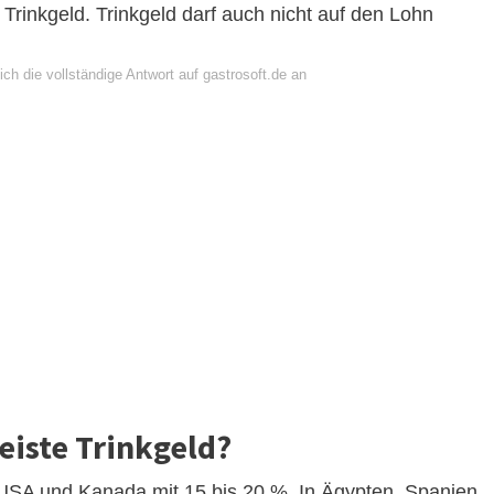
Trinkgeld. Trinkgeld darf auch nicht auf den Lohn
ch die vollständige Antwort auf gastrosoft.de an
iste Trinkgeld?
 USA und Kanada mit 15 bis 20 %. In Ägypten, Spanien,