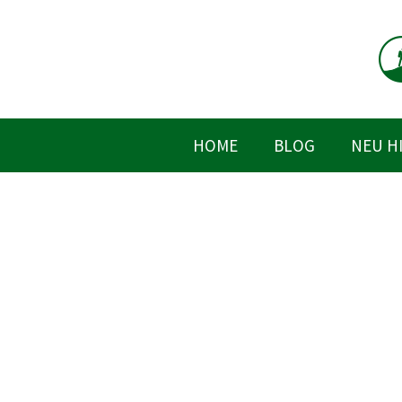
Zum
Inhalt
springen
HOME
BLOG
NEU H