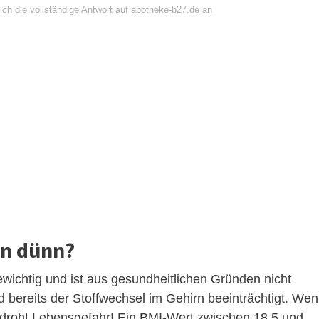
ich die vollständige Antwort auf apotheke-b27.de an
an dünn?
gewichtig und ist aus gesundheitlichen Gründen nicht
rd bereits der Stoffwechsel im Gehirn beeinträchtigt. We
rd, droht Lebensgefahr! Ein BMI-Wert zwischen 18,5 und