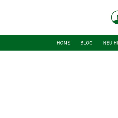
Zum
Inhalt
springen
HOME
BLOG
NEU H