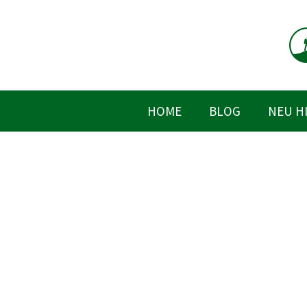
Zum
Inhalt
springen
HOME
BLOG
NEU H