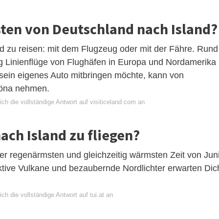
en von Deutschland nach Island?
nd zu reisen: mit dem Flugzeug oder mit der Fähre. Rund
ig Linienflüge von Flughäfen in Europa und Nordamerika
 sein eigenes Auto mitbringen möchte, kann von
röna nehmen.
ch die vollständige Antwort auf visiticeland.com an
ach Island zu fliegen?
n der regenärmsten und gleichzeitig wärmsten Zeit von Jun
aktive Vulkane und bezaubernde Nordlichter erwarten Dic
ch die vollständige Antwort auf tui.at an