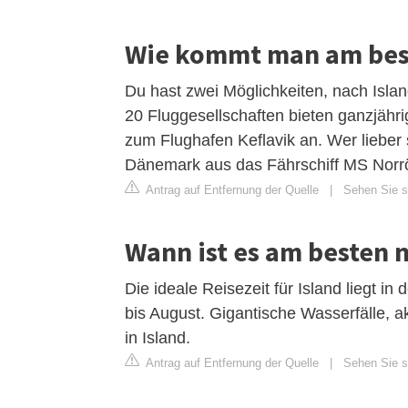
Wie kommt man am best
Du hast zwei Möglichkeiten, nach Isla
20 Fluggesellschaften bieten ganzjähr
zum Flughafen Keflavik an. Wer lieber
Dänemark aus das Fährschiff MS Nor
Antrag auf Entfernung der Quelle
|
Sehen Sie si
Wann ist es am besten n
Die ideale Reisezeit für Island liegt i
bis August. Gigantische Wasserfälle, 
in Island.
Antrag auf Entfernung der Quelle
|
Sehen Sie si