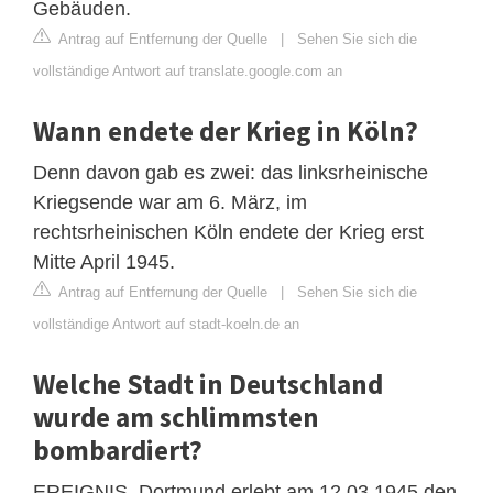
Gebäuden.
Antrag auf Entfernung der Quelle
|
Sehen Sie sich die
vollständige Antwort auf translate.google.com an
Wann endete der Krieg in Köln?
Denn davon gab es zwei: das linksrheinische
Kriegsende war am 6. März, im
rechtsrheinischen Köln endete der Krieg erst
Mitte April 1945.
Antrag auf Entfernung der Quelle
|
Sehen Sie sich die
vollständige Antwort auf stadt-koeln.de an
Welche Stadt in Deutschland
wurde am schlimmsten
bombardiert?
EREIGNIS. Dortmund erlebt am 12.03.1945 den