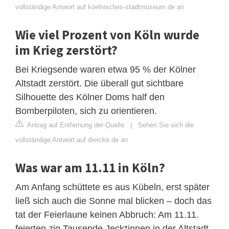
vollständige Antwort auf koelnisches-stadtmuseum.de an
Wie viel Prozent von Köln wurde
im Krieg zerstört?
Bei Kriegsende waren etwa 95 % der Kölner
Altstadt zerstört. Die überall gut sichtbare
Silhouette des Kölner Doms half den
Bomberpiloten, sich zu orientieren.
Antrag auf Entfernung der Quelle
|
Sehen Sie sich die
vollständige Antwort auf diercke.de an
Was war am 11.11 in Köln?
Am Anfang schüttete es aus Kübeln, erst später
ließ sich auch die Sonne mal blicken – doch das
tat der Feierlaune keinen Abbruch: Am 11.11.
feierten zig Tausende Jeck*innen in der Altstadt,