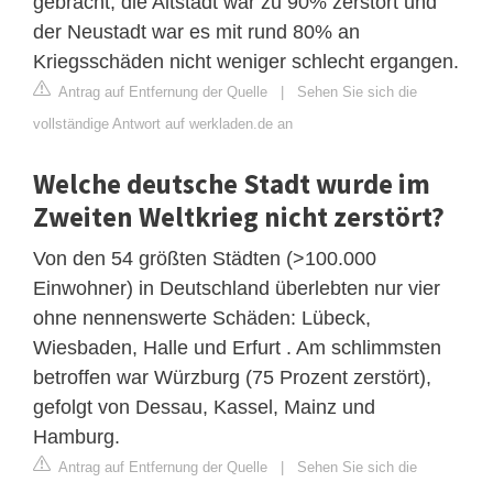
gebracht, die Altstadt war zu 90% zerstört und
der Neustadt war es mit rund 80% an
Kriegsschäden nicht weniger schlecht ergangen.
Antrag auf Entfernung der Quelle
|
Sehen Sie sich die
vollständige Antwort auf werkladen.de an
Welche deutsche Stadt wurde im
Zweiten Weltkrieg nicht zerstört?
Von den 54 größten Städten (>100.000
Einwohner) in Deutschland überlebten nur vier
ohne nennenswerte Schäden: Lübeck,
Wiesbaden, Halle und Erfurt . Am schlimmsten
betroffen war Würzburg (75 Prozent zerstört),
gefolgt von Dessau, Kassel, Mainz und
Hamburg.
Antrag auf Entfernung der Quelle
|
Sehen Sie sich die