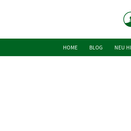
Zum
Inhalt
springen
HOME
BLOG
NEU H