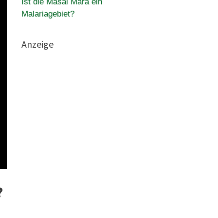
Ist die Masai Mara ein
Malariagebiet?
Anzeige
?