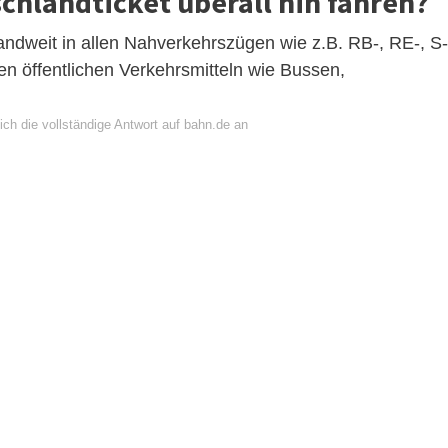
chlandticket überall hin fahren?
ndweit in allen Nahverkehrszügen wie z.B. RB-, RE-, S-
n öffentlichen Verkehrsmitteln wie Bussen,
ch die vollständige Antwort auf bahn.de an