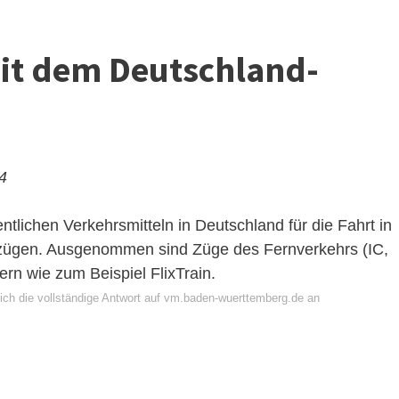
it dem Deutschland-
24
entlichen Verkehrsmitteln in Deutschland für die Fahrt in
lzügen. Ausgenommen sind Züge des Fernverkehrs (IC,
rn wie zum Beispiel FlixTrain.
ich die vollständige Antwort auf vm.baden-wuerttemberg.de an