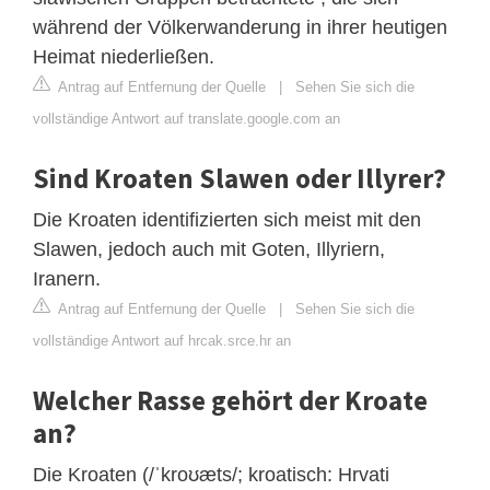
während der Völkerwanderung in ihrer heutigen
Heimat niederließen.
Antrag auf Entfernung der Quelle
|
Sehen Sie sich die
vollständige Antwort auf translate.google.com an
Sind Kroaten Slawen oder Illyrer?
Die Kroaten identifizierten sich meist mit den
Slawen, jedoch auch mit Goten, Illyriern,
Iranern.
Antrag auf Entfernung der Quelle
|
Sehen Sie sich die
vollständige Antwort auf hrcak.srce.hr an
Welcher Rasse gehört der Kroate
an?
Die Kroaten (/ˈkroʊæts/; kroatisch: Hrvati