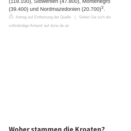
(118.100), Slowenien (47.800), Montenegro
3
(39.400) und Nordmazedonien (20.700)
.
Antrag auf Entfernung der Quelle
|
Sehen Sie sich die
vollständige Antwort auf dzne.de an
Woher stammen die Kroaten?