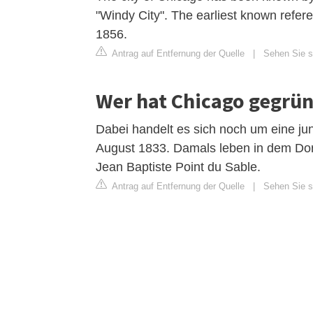
"Windy City". The earliest known refer
1856.
Antrag auf Entfernung der Quelle
|
Sehen Sie si
Wer hat Chicago gegrü
Dabei handelt es sich noch um eine ju
August 1833. Damals leben in dem Dor
Jean Baptiste Point du Sable.
Antrag auf Entfernung der Quelle
|
Sehen Sie s