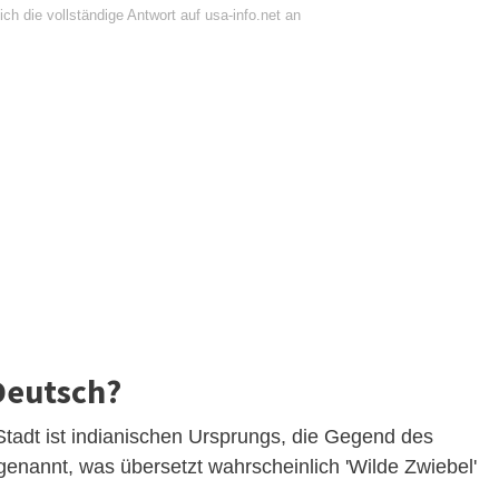
ch die vollständige Antwort auf usa-info.net an
Deutsch?
tadt ist indianischen Ursprungs, die Gegend des
nannt, was übersetzt wahrscheinlich 'Wilde Zwiebel'