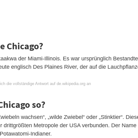
e Chicago?
kwa der Miami-Illinois. Es war ursprünglich Bestandtei
ute englisch Des Plaines River, der auf die Lauchpflanz
ch die vollständige Antwort auf de.wikipedia.org an
Chicago so?
iebeln wachsen“, „wilde Zwiebel“ oder „Stinktier“. Dies
er drittgrößten Metropole der USA verbunden. Der Name
Potawatomi-Indianer.