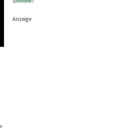
Sirmione?
Anzeige
e