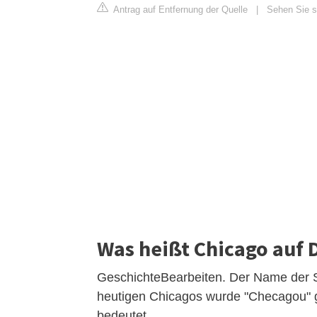
Antrag auf Entfernung der Quelle
|
Sehen Sie si
Was heißt Chicago auf 
GeschichteBearbeiten. Der Name der S
heutigen Chicagos wurde "Checagou" ge
bedeutet.