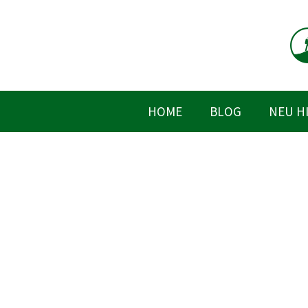
Zum
Inhalt
springen
HOME
BLOG
NEU H