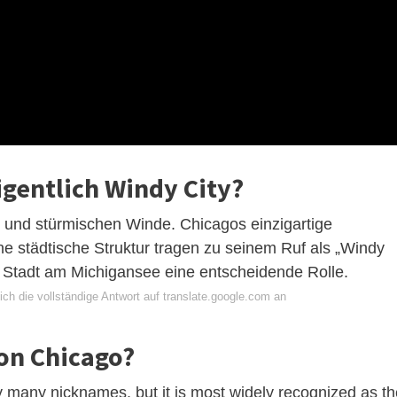
gentlich Windy City?
en und stürmischen Winde. Chicagos einzigartige
 städtische Struktur tragen zu seinem Ruf als „Windy
der Stadt am Michigansee eine entscheidende Rolle.
ch die vollständige Antwort auf translate.google.com an
on Chicago?
 many nicknames, but it is most widely recognized as th