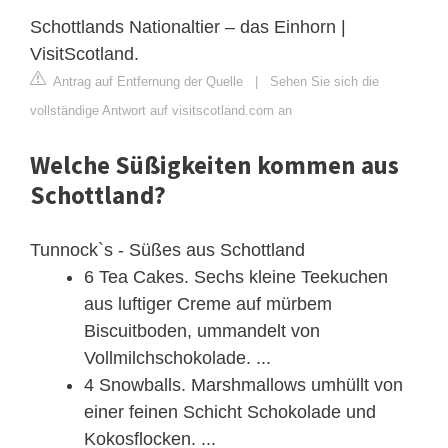
Schottlands Nationaltier – das Einhorn |
VisitScotland.
Antrag auf Entfernung der Quelle
|
Sehen Sie sich die
vollständige Antwort auf visitscotland.com an
Welche Süßigkeiten kommen aus
Schottland?
Tunnock`s - Süßes aus Schottland
6 Tea Cakes. Sechs kleine Teekuchen
aus luftiger Creme auf mürbem
Biscuitboden, ummandelt von
Vollmilchschokolade. ...
4 Snowballs. Marshmallows umhüllt von
einer feinen Schicht Schokolade und
Kokosflocken. ...