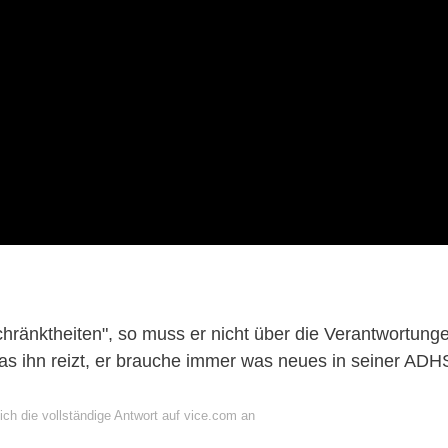
chränktheiten", so muss er nicht über die Verantwortung
was ihn reizt, er brauche immer was neues in seiner ADH
ich die vollständige Antwort auf vice.com an