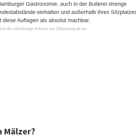
Hamburger Gastronomie, auch in der Bullerei strenge
destabstände einhalten und außerhalb ihres Sitzplatze
t diese Auflagen als absolut machbar.
ich die vollständige Antwort auf 24hamburg.de an
m Mälzer?