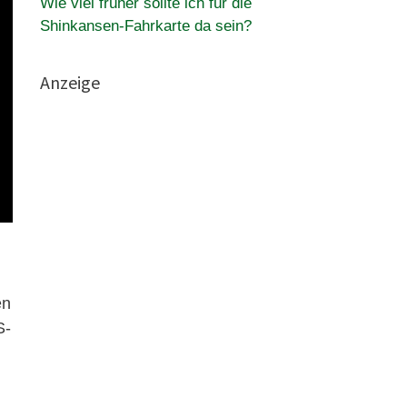
Wie viel früher sollte ich für die
Shinkansen-Fahrkarte da sein?
Anzeige
en
S-