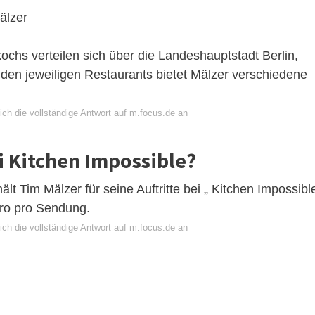
älzer
kochs verteilen sich über die Landeshauptstadt Berlin,
 den jeweiligen Restaurants bietet Mälzer verschiedene
ich die vollständige Antwort auf m.focus.de an
i Kitchen Impossible?
lt Tim Mälzer für seine Auftritte bei „ Kitchen Impossibl
ro pro Sendung.
ich die vollständige Antwort auf m.focus.de an