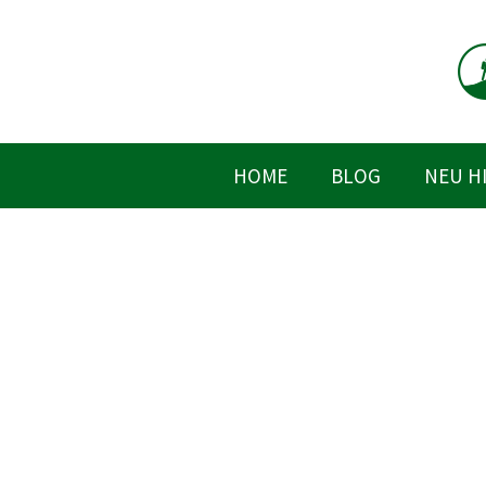
Zum
Inhalt
springen
HOME
BLOG
NEU H