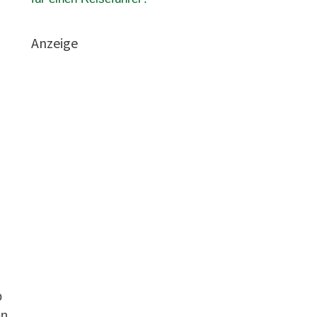
Anzeige
o
en