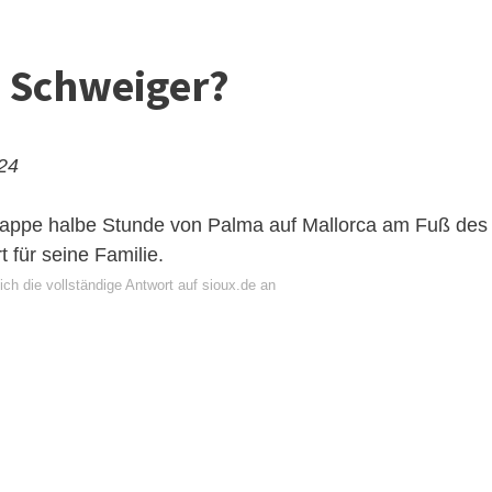
 Schweiger?
024
 knappe halbe Stunde von Palma auf Mallorca am Fuß des
 für seine Familie.
ch die vollständige Antwort auf sioux.de an