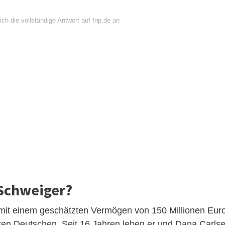
ch die vollständige Antwort auf fnp.de an
 Schweiger?
it einem geschätzten Vermögen von 150 Millionen Eur
hsten Deutschen. Seit 16 Jahren leben er und Dana Carls