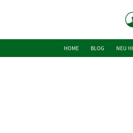
Zum
Inhalt
springen
HOME
BLOG
NEU H