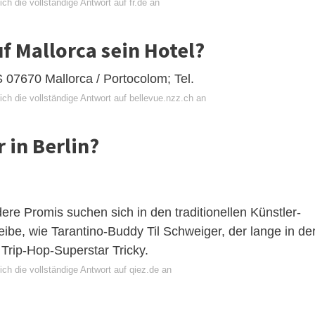
ch die vollständige Antwort auf fr.de an
f Mallorca sein Hotel?
S 07670 Mallorca / Portocolom; Tel.
ch die vollständige Antwort auf bellevue.nzz.ch an
 in Berlin?
dere Promis suchen sich in den traditionellen Künstler-
eibe, wie Tarantino-Buddy Til Schweiger, der lange in de
Trip-Hop-Superstar Tricky.
ch die vollständige Antwort auf qiez.de an