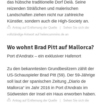
das hübsche traditionelle Dorf Deià. Seine
reizenden Sträßchen und malerischen
Landschaften ziehen nicht nur zahlreiche
Künstler, sondern auch die High-Society an.
Antrag auf Entfernung der Quelle
|
Sehen Sie sich die
vollständige Antwort auf helencummins.de an
Wo wohnt Brad Pitt auf Mallorca?
Port d'Andratx – ein exklusiver Hafenort
Zu den bekanntesten Grundbesitzern zählt der
US-Schauspieler Brad Pitt (59). Der 59-Jährige
soll laut der spanischen Zeitung „Diario de
Mallorca“ im Jahr 2016 in Port d'Andratx im
Südwesten der Insel ein Haus erworben haben.
Antrag auf Entfernung der Quelle
|
Sehen Sie sich die