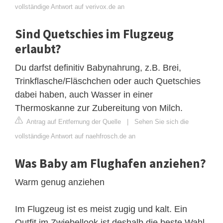
vollständige Antwort auf verivox.de an
Sind Quetschies im Flugzeug
erlaubt?
Du darfst definitiv Babynahrung, z.B. Brei,
Trinkflasche/Fläschchen oder auch Quetschies
dabei haben, auch Wasser in einer
Thermoskanne zur Zubereitung von Milch.
Antrag auf Entfernung der Quelle
|
Sehen Sie sich die
vollständige Antwort auf naehfrosch.de an
Was Baby am Flughafen anziehen?
Warm genug anziehen
Im Flugzeug ist es meist zugig und kalt. Ein
Outfit im Zwiebellook ist deshalb die beste Wahl