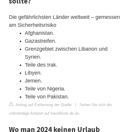
sollte?
Die gefährlichsten Länder weltweit – gemessen
am Sicherheitsrisiko
Afghanistan.
Gazastreifen.
Grenzgebiet zwischen Libanon und
Syrien.
Teile des Irak.
Libyen.
Jemen.
Teile von Nigeria.
Teile von Pakistan.
Antrag auf Entfernung der Quelle
|
Sehen Sie sich die
vollständige Antwort auf travelbook.de an
Wo man 2024 keinen Urlaub