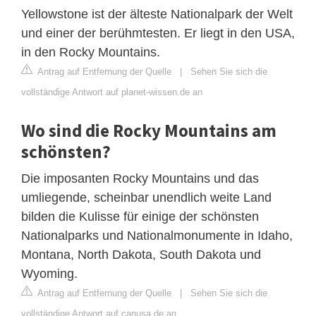
Yellowstone ist der älteste Nationalpark der Welt
und einer der berühmtesten. Er liegt in den USA,
in den Rocky Mountains.
Antrag auf Entfernung der Quelle
|
Sehen Sie sich die
vollständige Antwort auf planet-wissen.de an
Wo sind die Rocky Mountains am
schönsten?
Die imposanten Rocky Mountains und das
umliegende, scheinbar unendlich weite Land
bilden die Kulisse für einige der schönsten
Nationalparks und Nationalmonumente in Idaho,
Montana, North Dakota, South Dakota und
Wyoming.
Antrag auf Entfernung der Quelle
|
Sehen Sie sich die
vollständige Antwort auf canusa.de an