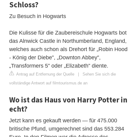
Schloss?
Zu Besuch in Hogwarts
Die Kulisse für die Zaubereischule Hogwarts bot
das Alnwick Castle in Northumberland, England,
welches auch schon als Drehort für „Robin Hood
- König der Diebe”, „Downton Abbey”,
„Transformers 5” oder „Elizabeth” diente.
Antrag auf Entfernung der Quelle
|
Sehen Sie sich die
vollständige Antwort auf filmtourismus.de an
Wo ist das Haus von Harry Potter in
echt?
Jetzt kann es gekauft werden — für 475.000
britische Pfund, umgerechnet sind das 553.284
Euro. In den Filmen war die Adresse des