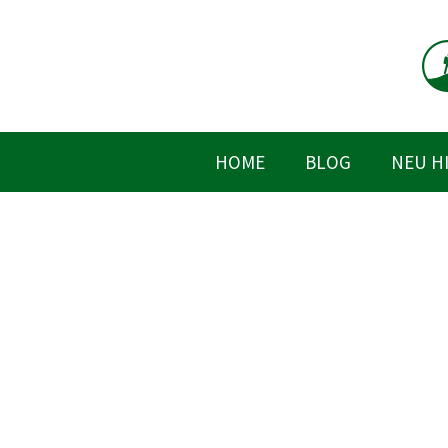
Zum
Inhalt
springen
HOME
BLOG
NEU H