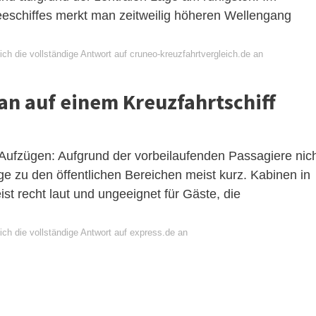
eeschiffes merkt man zeitweilig höheren Wellengang
ch die vollständige Antwort auf cruneo-kreuzfahrtvergleich.de an
an auf einem Kreuzfahrtschiff
Aufzügen: Aufgrund der vorbeilaufenden Passagiere nic
ge zu den öffentlichen Bereichen meist kurz. Kabinen in
st recht laut und ungeeignet für Gäste, die
ch die vollständige Antwort auf express.de an