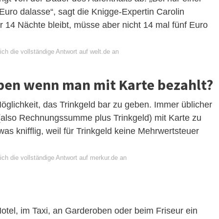
 Euro dalasse“, sagt die Knigge-Expertin Carolin
 14 Nächte bleibt, müsse aber nicht 14 mal fünf Euro
ch die vollständige Antwort auf welt.de an
ben wenn man mit Karte bezahlt?
Möglichkeit, das Trinkgeld bar zu geben. Immer üblicher
(also Rechnungssumme plus Trinkgeld) mit Karte zu
as knifflig, weil für Trinkgeld keine Mehrwertsteuer
ch die vollständige Antwort auf merkur.de an
?
otel, im Taxi, an Garderoben oder beim Friseur ein