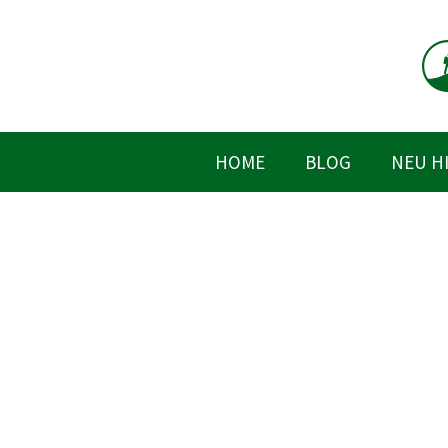
Zum
Inhalt
springen
HOME
BLOG
NEU H