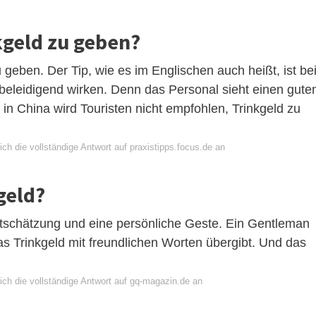
kgeld zu geben?
u geben. Der Tip, wie es im Englischen auch heißt, ist be
eleidigend wirken. Denn das Personal sieht einen gute
 in China wird Touristen nicht empfohlen, Trinkgeld zu
ch die vollständige Antwort auf praxistipps.focus.de an
geld?
rtschätzung und eine persönliche Geste. Ein Gentleman
as Trinkgeld mit freundlichen Worten übergibt. Und das
ich die vollständige Antwort auf gq-magazin.de an