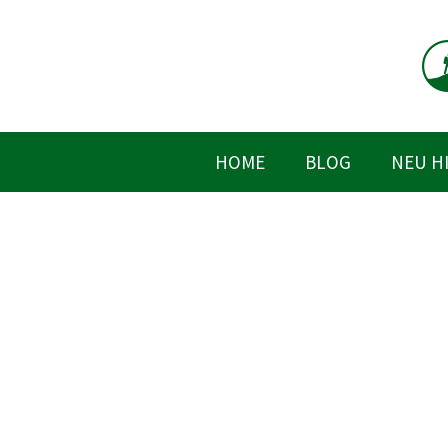
Zum
Inhalt
springen
HOME
BLOG
NEU H