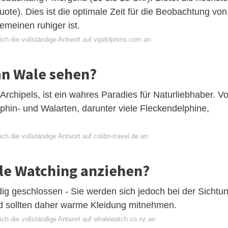
te). Dies ist die optimale Zeit für die Beobachtung von
emeinen ruhiger ist.
ich die vollständige Antwort auf vipdolphins.com an
an Wale sehen?
Archipels, ist ein wahres Paradies für Naturliebhaber. Vo
phin- und Walarten, darunter viele Fleckendelphine,
ch die vollständige Antwort auf colibri-travel.de an
le Watching anziehen?
dig geschlossen - Sie werden sich jedoch bei der Sichtu
nd sollten daher warme Kleidung mitnehmen.
ich die vollständige Antwort auf whalewatch.co.nz an