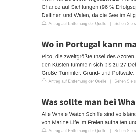
Chance auf Sichtungen (96 % Erfolgsquo
Delfinen und Walen, da die See im Allg
Antrag auf Entfernung der Quelle
|
Sehen Sie s
Wo in Portugal kann m
Pico, die zweitgrößte Insel des Azoren-
den Küsten tummeln sich bis zu 27 Del
Große Tümmler, Grund- und Pottwale.
Antrag auf Entfernung der Quelle
|
Sehen Sie si
Was sollte man bei Wha
Alle Whale Watch Schiffe sind vollstän
von Marine Life im Freien aufhalten u
Antrag auf Entfernung der Quelle
|
Sehen Sie s