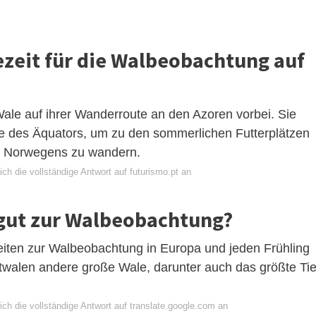
ezeit für die Walbeobachtung auf
Wale auf ihrer Wanderroute an den Azoren vorbei. Sie
ähe des Äquators, um zu den sommerlichen Futterplätzen
nd Norwegens zu wandern.
ch die vollständige Antwort auf futurismo.pt an
 gut zur Walbeobachtung?
eiten zur Walbeobachtung in Europa und jeden Frühling
ttwalen andere große Wale, darunter auch das größte Tie
ch die vollständige Antwort auf translate.google.com an