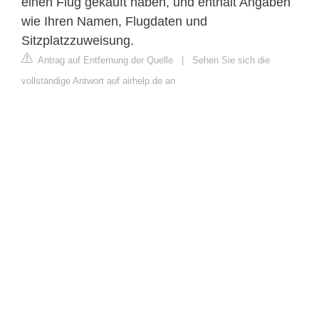
einen Flug gekauft haben, und enthält Angaben
wie Ihren Namen, Flugdaten und
Sitzplatzzuweisung.
Antrag auf Entfernung der Quelle
|
Sehen Sie sich die
vollständige Antwort auf airhelp.de an