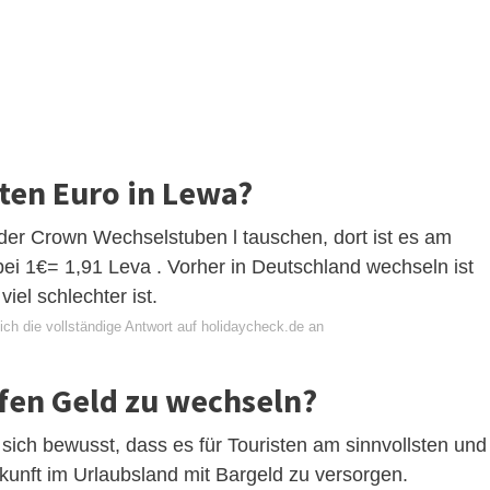
ten Euro in Lewa?
oder Crown Wechselstuben l tauschen, dort ist es am
 bei 1€= 1,91 Leva . Vorher in Deutschland wechseln ist
iel schlechter ist.
ich die vollständige Antwort auf holidaycheck.de an
afen Geld zu wechseln?
ich bewusst, dass es für Touristen am sinnvollsten und
nkunft im Urlaubsland mit Bargeld zu versorgen.