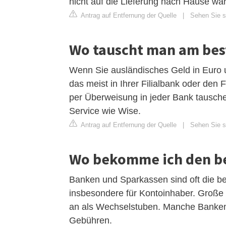
nicht auf die Lieferung nach Hause wa
Antrag auf Entfernung der Quelle
|
Sehen Sie si
Wo tauscht man am be
Wenn Sie ausländisches Geld in Euro
das meist in Ihrer Filialbank oder den
per Überweisung in jeder Bank tausch
Service wie Wise.
Antrag auf Entfernung der Quelle
|
Sehen Sie s
Wo bekomme ich den be
Banken und Sparkassen sind oft die be
insbesondere für Kontoinhaber. Große
an als Wechselstuben. Manche Banken 
Gebühren.