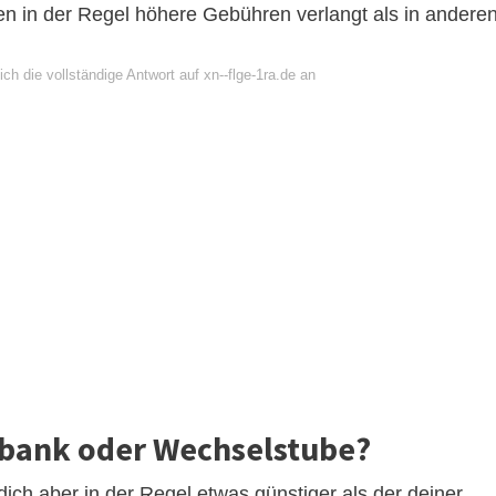
 in der Regel höhere Gebühren verlangt als in andere
ch die vollständige Antwort auf xn--flge-1ra.de an
sebank oder Wechselstube?
dich aber in der Regel etwas günstiger als der deiner