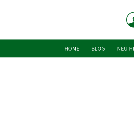
Zum
Inhalt
springen
HOME
BLOG
NEU H