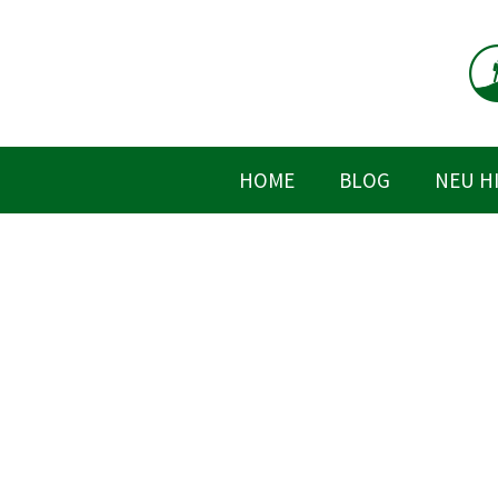
Zum
Inhalt
springen
HOME
BLOG
NEU H