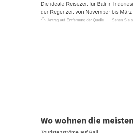
Die ideale Reisezeit für Bali in Indone
der Regenzeit von November bis März i
Antrag auf Entfernung der Quelle
|
Sehen Sie si
Wo wohnen die meisten 
Touristenströme auf Bali