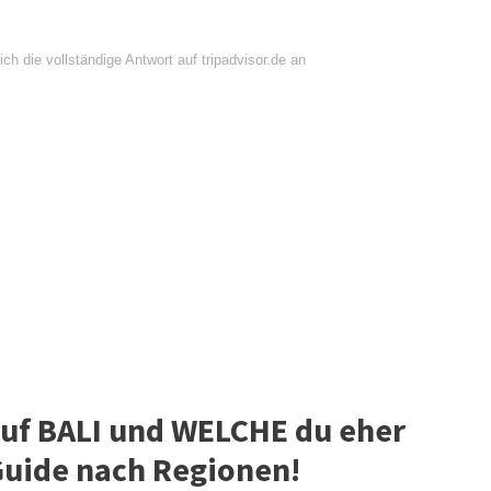
ch die vollständige Antwort auf tripadvisor.de an
f BALI und WELCHE du eher
 Guide nach Regionen!