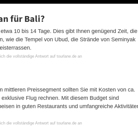
an für Bali?
 etwa 10 bis 14 Tage. Dies gibt Ihnen genügend Zeit, die
en, wie die Tempel von Ubud, die Strände von Seminyak
isterrassen.
ch die vollständige Antwort auf tourlane.de an
m mittleren Preissegment sollten Sie mit Kosten von ca.
 exklusive Flug rechnen. Mit diesem Budget sind
eisen in guten Restaurants und umfangreiche Aktivitäte
ch die vollständige Antwort auf tourlane.de an