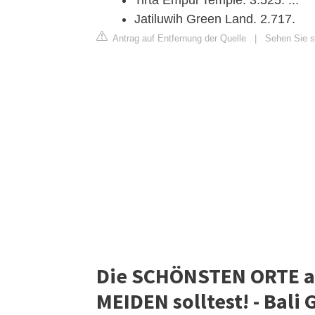
Tirta Empul Temple. 3.525. ...
Jatiluwih Green Land. 2.717.
Antrag auf Entfernung der Quelle
|
Sehen Sie si
Die SCHÖNSTEN ORTE au
MEIDEN solltest! - Bali