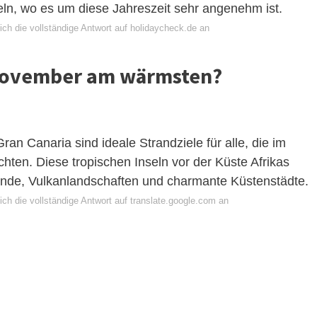
ln, wo es um diese Jahreszeit sehr angenehm ist.
ich die vollständige Antwort auf holidaycheck.de an
 November am wärmsten?
ran Canaria sind ideale Strandziele für alle, die im
en. Diese tropischen Inseln vor der Küste Afrikas
nde, Vulkanlandschaften und charmante Küstenstädte.
ch die vollständige Antwort auf translate.google.com an