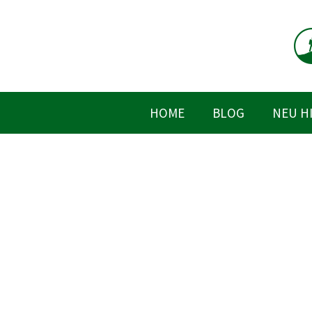
Zum
Inhalt
springen
HOME
BLOG
NEU H