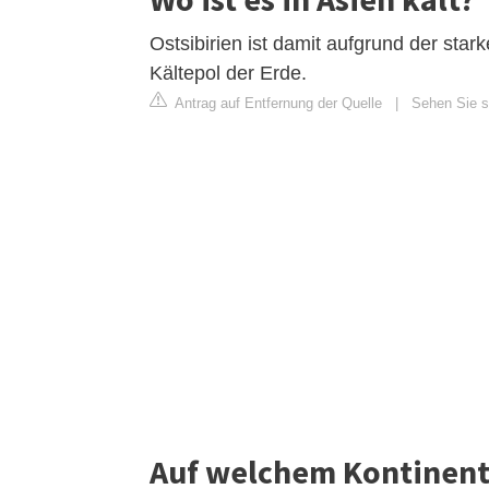
Ostsibirien ist damit aufgrund der star
Kältepol der Erde.
Antrag auf Entfernung der Quelle
|
Sehen Sie si
Auf welchem Kontinent i