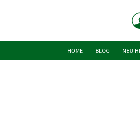
Zum
Inhalt
springen
HOME
BLOG
NEU H