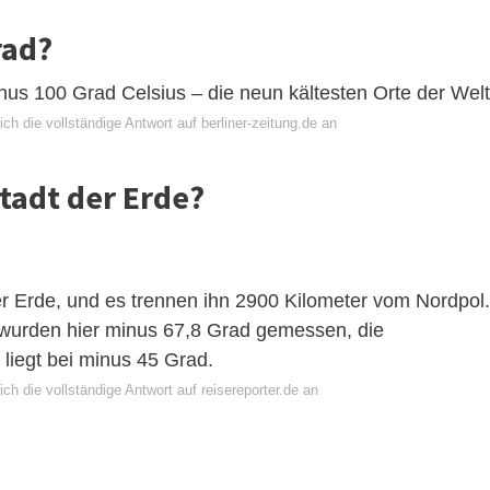
rad?
nus 100 Grad Celsius – die neun kältesten Orte der Welt
ch die vollständige Antwort auf berliner-zeitung.de an
Stadt der Erde?
der Erde, und es trennen ihn 2900 Kilometer vom Nordpol.
wurden hier minus 67,8 Grad gemessen, die
 liegt bei minus 45 Grad.
ch die vollständige Antwort auf reisereporter.de an