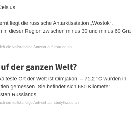
Celsius
nt liegt die russische Antarktisstation „Wostok“.
n in dieser Region zwischen minus 30 und minus 60 Gr
ch die vollständige Antwort auf ksta.de an
auf der ganzen Welt?
kälteste Ort der Welt ist Oimjakon. – 71,2 °C wurden in
utien gemessen. Sie befindet sich 680 Kilometer
Osten Russlands.
ch die vollständige Antwort auf studyflix.de an