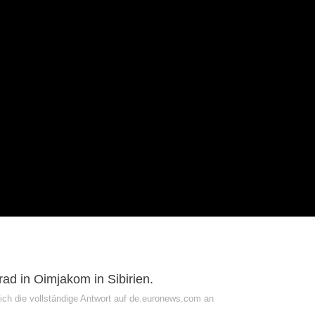
rad in Oimjakom in Sibirien.
ich die vollständige Antwort auf de.euronews.com an