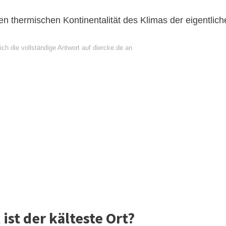
ken thermischen Kontinentalität des Klimas der eigentlich
ch die vollständige Antwort auf diercke.de an
st der kälteste Ort?