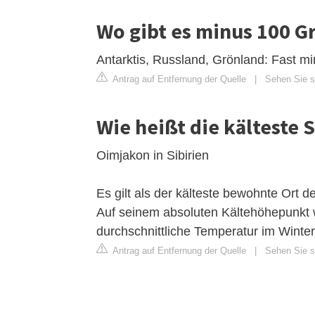
Wo gibt es minus 100 G
Antarktis, Russland, Grönland: Fast mi
Antrag auf Entfernung der Quelle
|
Sehen Sie si
Wie heißt die kälteste 
Oimjakon in Sibirien
Es gilt als der kälteste bewohnte Ort 
Auf seinem absoluten Kältehöhepunkt 
durchschnittliche Temperatur im Winter
Antrag auf Entfernung der Quelle
|
Sehen Sie si